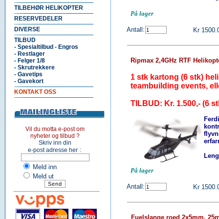
TILBEHØR HELIKOPTER
På lager
RESERVEDELER
DIVERSE
Antall:
Kr 1500.
TILBUD
- Spesialtilbud - Engros
- Restlager
Ripmax 2,4GHz RTF Helikopte
- Felger 1/8
- Skrutrekkere
- Gavetips
1 stk kartong (6 stk) heli
- Gavekort
teambuilding events, el
KONTAKT OSS
TILBUD: Kr. 1.500,- (6 s
Ferd
kontr
Vil du motta e-post om
flyv
nyheter og tilbud ?
erfar
Skriv inn din
:
e-post adresse her
Leng
Meld inn
På lager
Meld ut
Antall:
Kr 1500.
Fuelslange roed 2x5mm, 25m