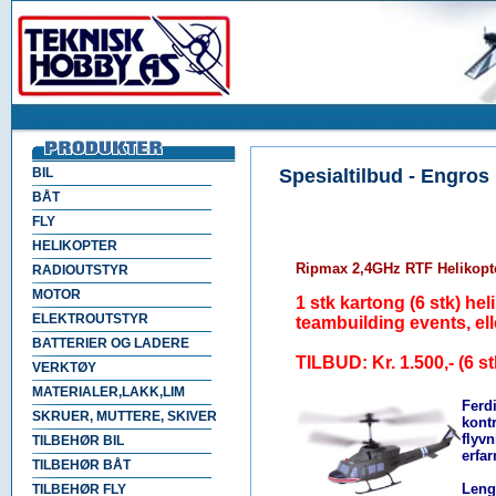
BIL
Spesialtilbud - Engros
BÅT
FLY
HELIKOPTER
Ripmax 2,4GHz RTF Helikopte
RADIOUTSTYR
MOTOR
1 stk kartong (6 stk) heli
ELEKTROUTSTYR
teambuilding events, el
BATTERIER OG LADERE
TILBUD: Kr. 1.500,- (6 s
VERKTØY
MATERIALER,LAKK,LIM
Ferd
SKRUER, MUTTERE, SKIVER
kontr
flyv
TILBEHØR BIL
erfar
TILBEHØR BÅT
Leng
TILBEHØR FLY