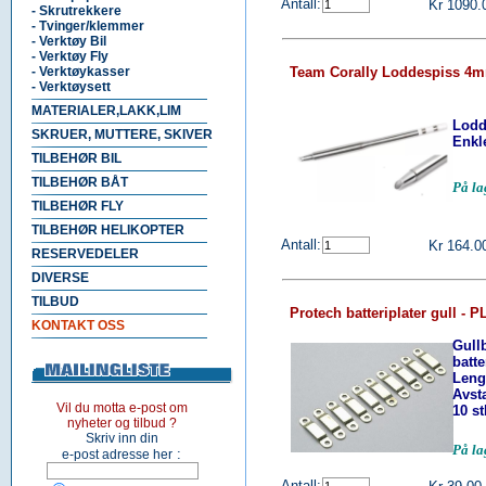
Antall:
Kr 1090.
- Skrutrekkere
- Tvinger/klemmer
- Verktøy Bil
- Verktøy Fly
- Verktøykasser
Team Corally Loddespiss 4m
- Verktøysett
MATERIALER,LAKK,LIM
Lodd
SKRUER, MUTTERE, SKIVER
Enkle
TILBEHØR BIL
TILBEHØR BÅT
På la
TILBEHØR FLY
TILBEHØR HELIKOPTER
Antall:
Kr 164.0
RESERVEDELER
DIVERSE
TILBUD
Protech batteriplater gull - P
KONTAKT OSS
Gull
batte
Leng
Avst
Vil du motta e-post om
10 s
nyheter og tilbud ?
Skriv inn din
På l
:
e-post adresse her
Antall: