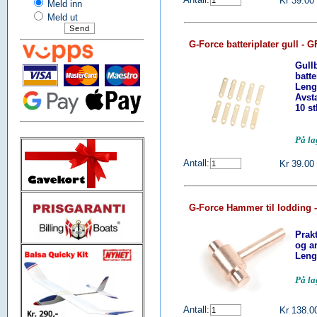
Kr 39.00
Meld inn
Meld ut
G-Force batteriplater gull - 
Gull
batte
Leng
Avst
10 s
På l
Antall:
Kr 39.00
G-Force Hammer til lodding 
Prak
og a
Leng
På l
Antall:
Kr 138.0