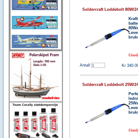
Soldercraft Loddebolt 80W/2
Kraft
batte
80Wa
Leve
bruk
Uts
Antall:
Kr 340.0
Soldercraft Loddebolt 25W/2
Perf
ledn
25Wa
Leve
bruk
Uts