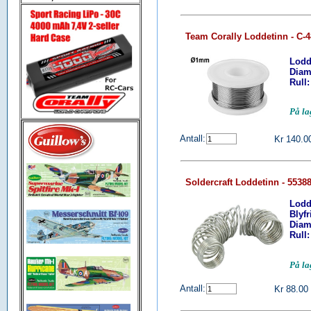
Team Corally Loddetinn - C-
Lodd
Diam
Rull:
På l
Antall:
Kr 140.0
Soldercraft Loddetinn - 5538
Lodd
Blyfr
Diam
Rull:
På l
Antall:
Kr 88.00