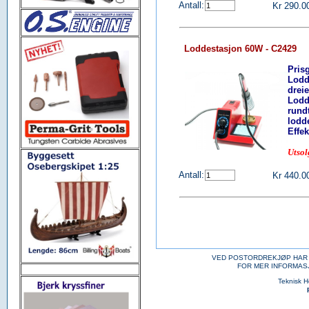
Antall:
Kr 290.0
Loddestasjon 60W - C2429
Pris
Lodd
drei
Lodde
rund
lodd
Effek
Utsol
Antall:
Kr 440.0
VED POSTORDREKJØP HAR 
FOR MER INFORMAS
Teknisk 