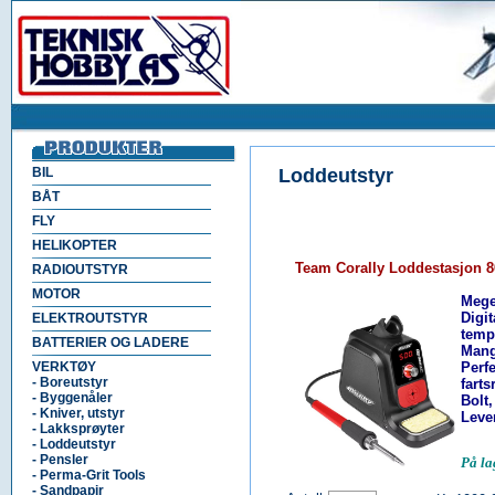
BIL
Loddeutstyr
BÅT
FLY
HELIKOPTER
Team Corally Loddestasjon 
RADIOUTSTYR
MOTOR
Mege
Digi
ELEKTROUTSTYR
tempe
BATTERIER OG LADERE
Mang
VERKTØY
Perfe
- Boreutstyr
farts
- Byggenåler
Bolt
- Kniver, utstyr
Leve
- Lakksprøyter
- Loddeutstyr
- Pensler
På la
- Perma-Grit Tools
- Sandpapir