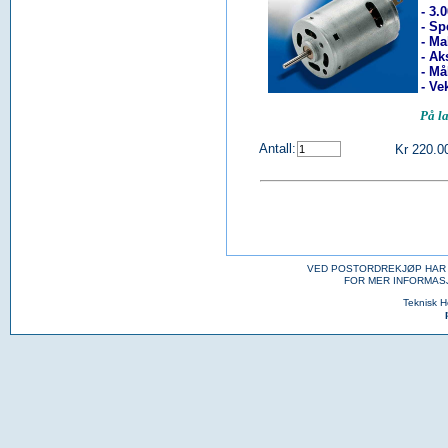
- 3.
- Sp
- Ma
- Ak
- Må
- Vek
På l
Antall:
Kr 220.0
VED POSTORDREKJØP HAR 
FOR MER INFORMAS
Teknisk 