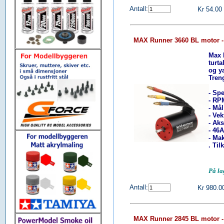
Antall:
Kr 54.00
MAX Runner 3660 BL motor -
Max 
turta
og y
Tren
- Spe
- RP
- Må
- Vek
- Ak
- 46
- Ma
. Ti
På l
Antall:
Kr 980.0
MAX Runner 2845 BL motor -