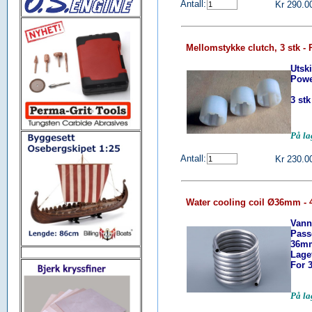
Antall:
Kr 290.0
Mellomstykke clutch, 3 stk -
Utsk
Powe
3 stk
På l
Antall:
Kr 230.0
Water cooling coil Ø36mm - 
Vannk
Pass
36m
Lage
For 
På l