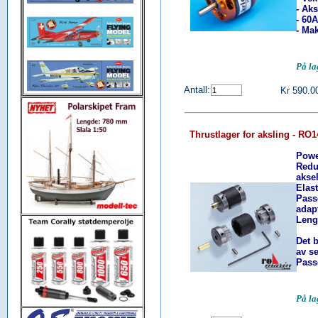
- Ak
- 60
- Ma
På l
Antall:
Kr 590.0
Thrustlager for aksling - RO
Powe
Redu
akse
Elas
Pass
adap
Leng
Det b
av se
Pass
På l