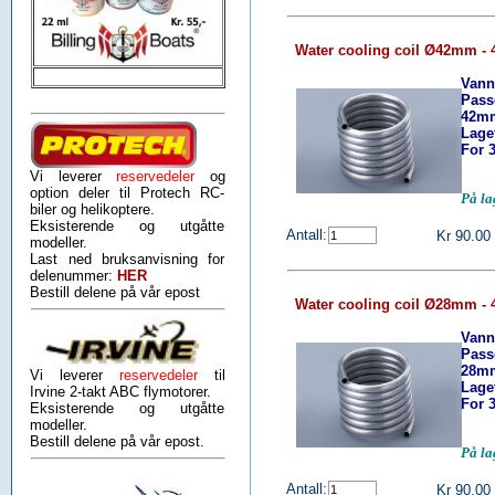
Water cooling coil Ø42mm - 
Vannk
Pass
42m
Lage
For 
Vi leverer
reservedeler
og
option deler til Protech RC-
På l
biler og helikoptere.
Eksisterende og utgåtte
Antall:
Kr 90.00
modeller.
Last ned bruksanvisning for
delenummer:
HER
Bestill delene på vår epost
Water cooling coil Ø28mm - 
Vannk
Pass
28m
Vi leverer
reservedeler
til
Lage
Irvine 2-takt ABC flymotorer.
For 
Eksisterende og utgåtte
modeller.
Bestill delene på vår epost.
På l
Antall:
Kr 90.00