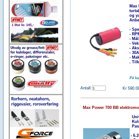
Max 
turta
og y
Anbe
- Spe
- RP
- Må
- Vek
- Ak
- 30
- Ma
. Ti
På l
Antall:
Kr 590.0
Max Power 700 BB elektromot
Uni
Kule
Pass
- 6.