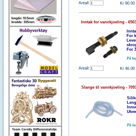
Antall:
Kr 90.00
Inntak for vannkjoeling - 65
Innt
For k
Leve
skro
For 
På la
Antall:
Kr 46.00
Slange til vannkjoeling - 709
Sili
Leng
Innv
Utve
På l