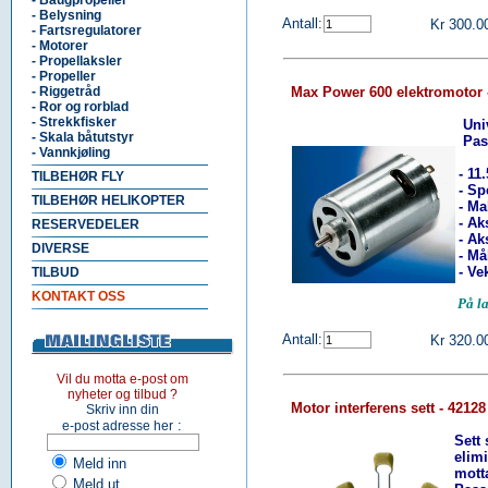
- Baugpropeller
- Belysning
Antall:
Kr 300.0
- Fartsregulatorer
- Motorer
- Propellaksler
- Propeller
- Riggetråd
Max Power 600 elektromotor 
- Ror og rorblad
- Strekkfisker
Uni
- Skala båtutstyr
Pass
- Vannkjøling
- 11
TILBEHØR FLY
- Sp
TILBEHØR HELIKOPTER
- Ma
- Ak
RESERVEDELER
- Ak
DIVERSE
- Må
- Vek
TILBUD
KONTAKT OSS
På 
Antall:
Kr 320.0
Vil du motta e-post om
nyheter og tilbud ?
Motor interferens sett - 42128
Skriv inn din
:
e-post adresse her
Sett
elimi
Meld inn
mott
Meld ut