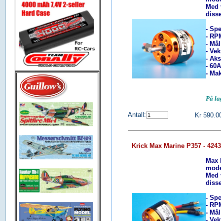
Med v
diss
- Spe
- RP
- Må
- Vek
- Ak
- 60
- Ma
På l
Antall:
Kr 590.0
Krick Max Marine P357 - 424
Max 
mode
Med v
diss
- Spe
- RP
- Må
- Vek