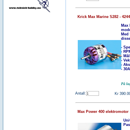
Krick Max Marine S282 - 424
Max 
mode
Med v
diss
- Spe
- RP
- Må
- Vek
- Ak
- 30
På l
Antall:
Kr 390.0
Max Power 400 elektromotor 
Univ
Pass