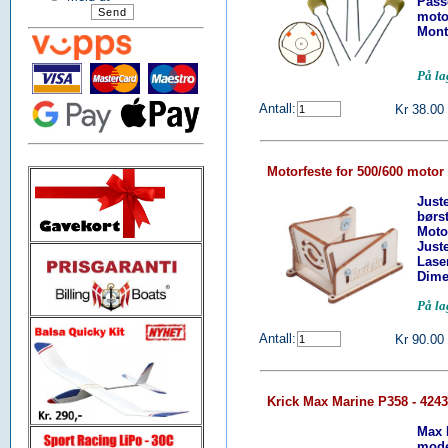
Pass
moto
Mont
På l
Antall:
Kr 38.00
Motorfeste for 500/600 motor 
Just
børs
Moto
Juste
Lase
Dime
På l
Antall:
Kr 90.00
Krick Max Marine P358 - 424
Max 
mode