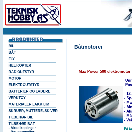
BIL
Båtmotorer
BÅT
FLY
HELIKOPTER
Max Power 500 elektromotor 
RADIOUTSTYR
MOTOR
Uni
Pass
ELEKTROUTSTYR
BATTERIER OG LADERE
- 12
VERKTØY
- Sp
- Ma
MATERIALER,LAKK,LIM
- Ak
SKRUER, MUTTERE, SKIVER
- Ak
- Må
TILBEHØR BIL
- Vek
TILBEHØR BÅT
- Akselkoplinger
På l