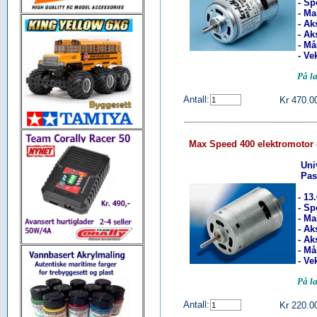
- Sp
- Ma
- Ak
- Ak
- Må
- Vek
På l
Antall:
Kr 470.0
Max Speed 400 elektromotor 
Uni
Pass
- 13
- Sp
- Ma
- Ak
- Ak
- Må
- Vek
På l
Antall:
Kr 220.0