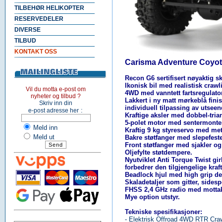
TILBEHØR HELIKOPTER
RESERVEDELER
DIVERSE
TILBUD
KONTAKT OSS
Carisma Adventure Coyot
Recon G6 sertifisert nøyaktig s
Ikonisk bil med realistisk craw
Vil du motta e-post om
4WD med vanntett fartsregulat
nyheter og tilbud ?
Lakkert i ny matt mørkeblå fin
Skriv inn din
individuell tilpassing av utseen
:
e-post adresse her
Kraftige aksler med dobbel-tri
5-polet motor med sentermonter
Meld inn
Kraftig 9 kg styreservo med meta
Meld ut
Bakre støtfanger med slepefeste
Front støtfanger med sjakler og 
Oljefylte støtdempere.
Nyutviklet Anti Torque Twist 
forbedrer den tilgjengelige kraf
Beadlock hjul med high grip de
Skaladetaljer som gitter, sidesp
FHSS 2,4 GHz radio med mottak
Mye option utstyr.
Tekniske spesifikasjoner:
- Elektrisk Offroad 4WD RTR Cra