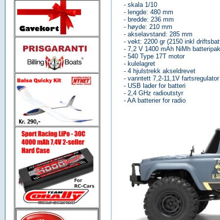
- skala 1/10
- lengde: 480 mm
- bredde: 236 mm
- høyde: 210 mm
- akselavstand: 285 mm
- vekt: 2200 gr (2150 inkl driftsbat
- 7,2 V 1400 mAh NiMh batteripa
- 540 Type 17T motor
- kulelagret
- 4 hjulstrekk akseldrevet
- vanntett 7,2-11,1V fartsregulato
- USB lader for batteri
- 2,4 GHz radioutstyr
- AA batterier for radio