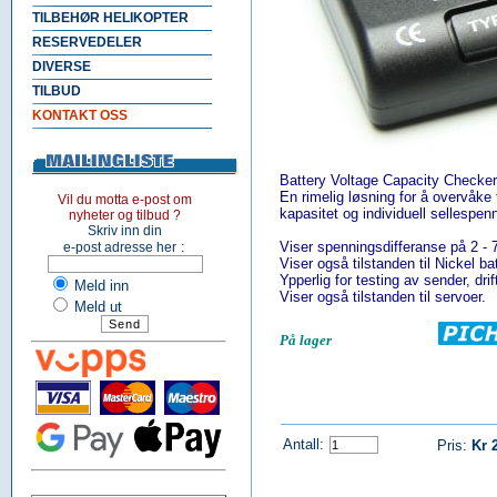
TILBEHØR HELIKOPTER
RESERVEDELER
DIVERSE
TILBUD
KONTAKT OSS
Battery Voltage Capacity Checke
En rimelig løsning for å overvåke t
Vil du motta e-post om
kapasitet og individuell sellespen
nyheter og tilbud ?
Skriv inn din
:
Viser spenningsdifferanse på 2 - 7 
e-post adresse her
Viser også tilstanden til Nickel batt
Ypperlig for testing av sender, dri
Meld inn
Viser også tilstanden til servoer.
Meld ut
På lager
Antall:
Pris:
Kr 