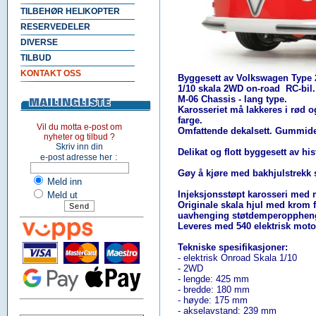
TILBEHØR HELIKOPTER
RESERVEDELER
DIVERSE
TILBUD
KONTAKT OSS
Byggesett av Volkswagen Type 2
1/10 skala 2WD on-road RC-bil
.
M-06 Chassis - lang type.
Karosseriet må lakkeres i rød o
farge.
Vil du motta e-post om
Omfattende dekalsett. Gummid
nyheter og tilbud ?
Skriv inn din
Delikat og flott byggesett av his
:
e-post adresse her
Gøy å kjøre med bakhjulstrekk 
Meld inn
Injeksjonsstøpt karosseri med m
Meld ut
Originale skala hjul med krom 
uavhenging støtdemperopphen
Leveres med 540 elektrisk moto
Tekniske spesifikasjoner:
- elektrisk Onroad Skala 1/10
- 2WD
- lengde: 425 mm
- bredde: 180 mm
- høyde: 175 mm
- akselavstand: 239 mm