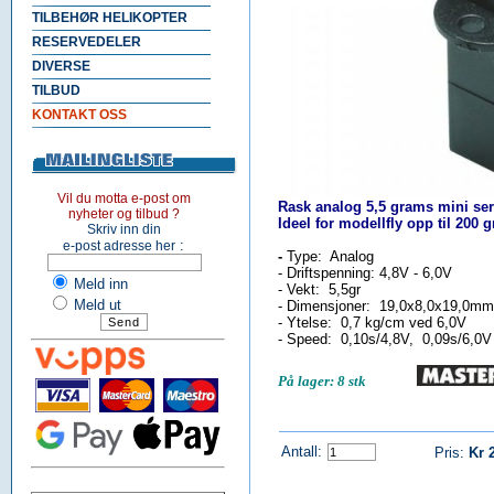
TILBEHØR HELIKOPTER
RESERVEDELER
DIVERSE
TILBUD
KONTAKT OSS
Vil du motta e-post om
Rask analog 5,5 grams mini ser
nyheter og tilbud ?
Ideel for modellfly opp til 200 
Skriv inn din
:
e-post adresse her
-
Type: Analog
- Driftspenning: 4,8V - 6,0V
Meld inn
- Vekt: 5,5gr
Meld ut
- Dimensjoner: 19,0x8,0x19,0m
- Ytelse: 0,7 kg/cm ved 6,0V
- Speed: 0,10s/4,8V, 0,09s/6,0V
På lager: 8 stk
Antall:
Pris:
Kr 