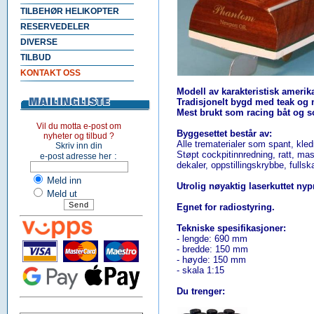
TILBEHØR HELIKOPTER
RESERVEDELER
DIVERSE
TILBUD
KONTAKT OSS
Modell av karakteristisk amerik
Tradisjonelt bygd med teak og
Mest brukt som racing båt og so
Vil du motta e-post om
Byggesettet består av:
nyheter og tilbud ?
Alle trematerialer som spant, kled
Skriv inn din
Støpt cockpitinnredning, ratt, mas
:
e-post adresse her
dekaler, oppstillingskrybbe, fulls
Meld inn
Utrolig nøyaktig laserkuttet ny
Meld ut
Egnet for radiostyring.
Tekniske spesifikasjoner:
- lengde: 690 mm
- bredde: 150 mm
- høyde: 150 mm
- skala 1:15
Du trenger: