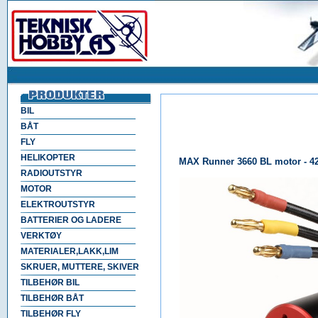
BIL
BÅT
FLY
HELIKOPTER
MAX Runner 3660 BL motor - 4
RADIOUTSTYR
MOTOR
ELEKTROUTSTYR
BATTERIER OG LADERE
VERKTØY
MATERIALER,LAKK,LIM
SKRUER, MUTTERE, SKIVER
TILBEHØR BIL
TILBEHØR BÅT
TILBEHØR FLY