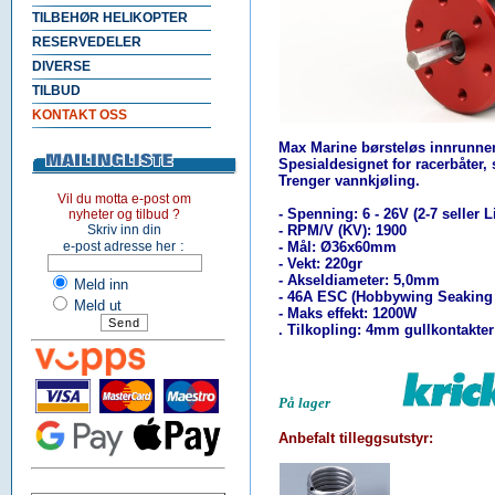
TILBEHØR HELIKOPTER
RESERVEDELER
DIVERSE
TILBUD
KONTAKT OSS
Max Marine børsteløs innrunner
Spesialdesignet for racerbåter, 
Trenger vannkjøling.
Vil du motta e-post om
- Spenning: 6 - 26V (2-7 seller L
nyheter og tilbud ?
Skriv inn din
- RPM/V (KV): 1900
:
e-post adresse her
- Mål: Ø36x60mm
- Vekt: 220gr
- Akseldiameter: 5,0mm
Meld inn
- 46A ESC (Hobbywing Seaking 
Meld ut
- Maks effekt: 1200W
. Tilkopling: 4mm gullkontakter
På lager
Anbefalt tilleggsutstyr
: